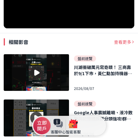
相關影音
查看更多
盤前速覽
川湖衝破萬元寫奇蹟！ 三商壽
於9/1下市，黃仁勳加持機器人
概念股暴飆！ ｜口袋日報｜202
6.08.07
2026/08/07
盤前速覽
Google人事震撼離職、液冷散
熱與記憶體族群分頭強攻!群聯
執行長力再刷 40 張 ｜口袋日報
｜2026.08.06
客服中心
智能客服
2026/08/06