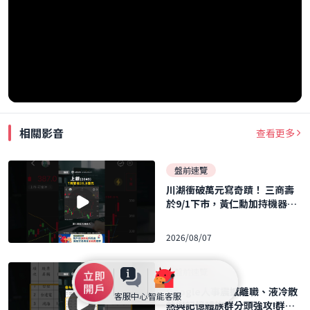
相關影音
查看更多
盤前速覽
川湖衝破萬元寫奇蹟！ 三商壽
於9/1下市，黃仁勳加持機器人
概念股暴飆！ ｜口袋日報｜202
6.08.07
2026/08/07
盤前速覽
Google人事震撼離職、液冷散
客服中心
智能客服
熱與記憶體族群分頭強攻!群聯