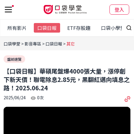
登入
所有影片
口袋日報
ETF存股趣
口袋小學堂
口袋學堂
影音專區
口袋日報
其它
盤前速覽
【口袋日報】華碩尾盤爆4000張大量，漲停創
下新天價！聯電除息2.85元，黑翻紅邁向填息之
路！2025.06.24
2025/06/24
0
次