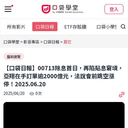
登入
所有影片
口袋日報
ETF存股趣
口袋小學堂
口袋學堂
影音專區
口袋日報
其它
盤前速覽
【口袋日報】00713除息首日，再陷貼息窘境，
亞翔在手訂單逾2000億元，法說會前跳空漲
停！2025.06.20
2025/06/20
0
次