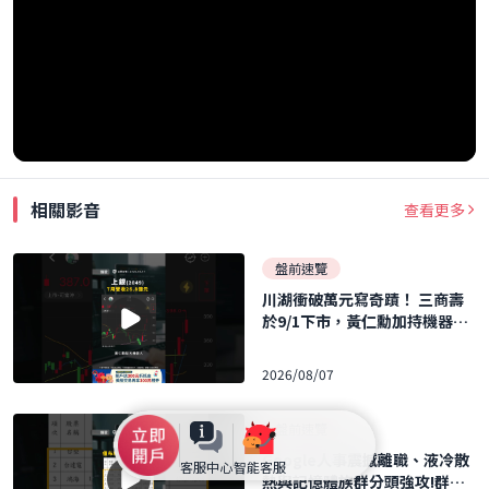
相關影音
查看更多
盤前速覽
川湖衝破萬元寫奇蹟！ 三商壽
於9/1下市，黃仁勳加持機器人
概念股暴飆！ ｜口袋日報｜202
6.08.07
2026/08/07
盤前速覽
Google人事震撼離職、液冷散
客服中心
智能客服
熱與記憶體族群分頭強攻!群聯