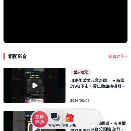
相關影音
查看更多
盤前速覽
川湖衝破萬元寫奇蹟！ 三商壽
於9/1下市，黃仁勳加持機器人
概念股暴飆！ ｜口袋日報｜202
6.08.07
2026/08/07
盤前速覽
Google人事震撼離職、液冷散
客服中心
智能客服
熱與記憶體族群分頭強攻!群聯