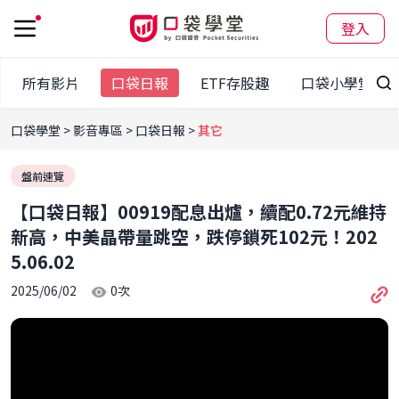
登入
所有影片
口袋日報
ETF存股趣
口袋小學堂
口袋學堂
影音專區
口袋日報
其它
盤前速覽
【口袋日報】00919配息出爐，續配0.72元維持
新高，中美晶帶量跳空，跌停鎖死102元！202
5.06.02
2025/06/02
0
次