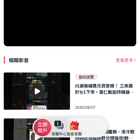
相關影音
查看更多
盤前速覽
川湖衝破萬元寫奇蹟！ 三商壽
於9/1下市，黃仁勳加持機器人
概念股暴飆！ ｜口袋日報｜202
6.08.07
2026/08/07
盤前速覽
Google人事震撼離職、液冷散
客服中心
智能客服
熱與記憶體族群分頭強攻!群聯