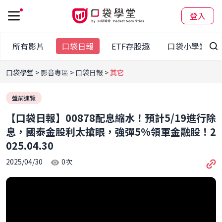
登入
所有影片
口袋日報
ETF存股趣
口袋小學堂
口袋學堂
影音專區
口袋日報
其它
盤前速覽
【口袋日報】00878配息縮水！預計5/19進行除
息，國泰金股利太搶眼，強彈5%領軍金融股！2
025.04.30
2025/04/30
0
次