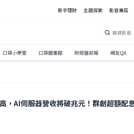
新手理財
主題探索
影音專區
口袋小學堂
口袋圖書館
財經盤前報
網友QA
高，AI伺服器營收將破兆元！群創超額配息，