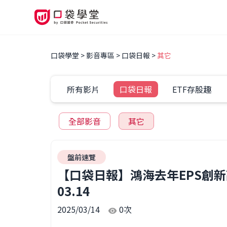
口袋學堂
影音專區
口袋日報
其它
所有影片
口袋日報
ETF存股趣
全部影音
其它
盤前速覽
【口袋日報】鴻海去年EPS創新
03.14
2025/03/14
0
次