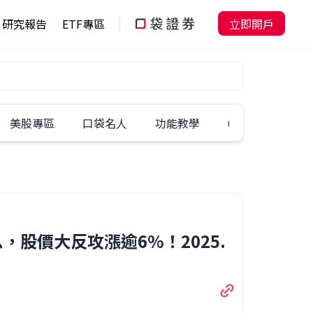
研究報告
ETF專區
立即開戶
美股專區
口袋名人
功能教學
60秒學一招
股價大反攻漲逾6%！2025.