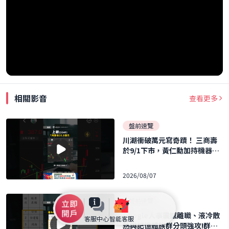
相關影音
查看更多
盤前速覽
川湖衝破萬元寫奇蹟！ 三商壽
於9/1下市，黃仁勳加持機器人
概念股暴飆！ ｜口袋日報｜202
6.08.07
2026/08/07
盤前速覽
Google人事震撼離職、液冷散
客服中心
智能客服
熱與記憶體族群分頭強攻!群聯