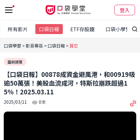
登入
所有影片
口袋日報
ETF存股趣
口袋小學堂
口袋學堂
影音專區
口袋日報
其它
盤前速覽
【口袋日報】00878成資金避風港，和00919吸
逾50萬張！美股血流成河，特斯拉崩跌超過1
5%！2025.03.11
2025/03/11
0
次