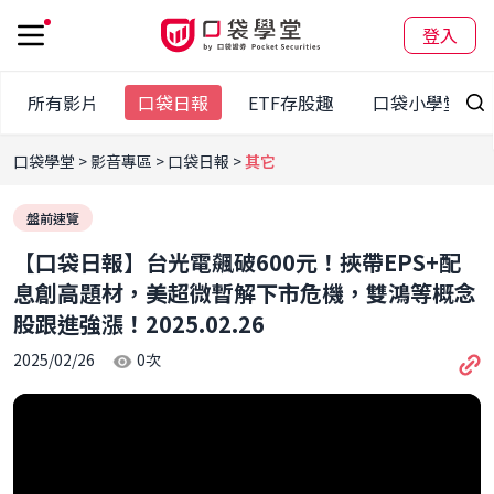
登入
所有影片
口袋日報
ETF存股趣
口袋小學堂
口袋學堂
影音專區
口袋日報
其它
盤前速覽
【口袋日報】台光電飆破600元！挾帶EPS+配
息創高題材，美超微暫解下市危機，雙鴻等概念
股跟進強漲！2025.02.26
2025/02/26
0
次