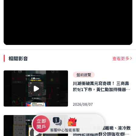
相關影音
查看更多
盤前速覽
川湖衝破萬元寫奇蹟！ 三商壽
於9/1下市，黃仁勳加持機器人
概念股暴飆！ ｜口袋日報｜202
6.08.07
2026/08/07
盤前速覽
Google人事震撼離職、液冷散
客服中心
智能客服
熱與記憶體族群分頭強攻!群聯