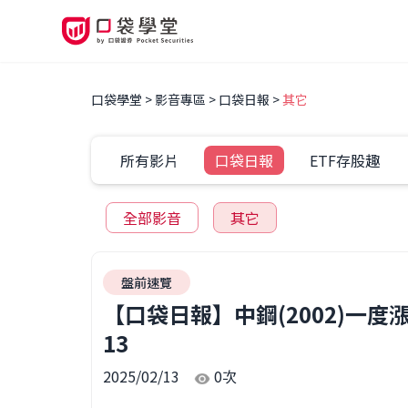
口袋學堂
影音專區
口袋日報
其它
所有影片
口袋日報
ETF存股趣
全部影音
其它
盤前速覽
【口袋日報】中鋼(2002)一
13
2025/02/13
0
次