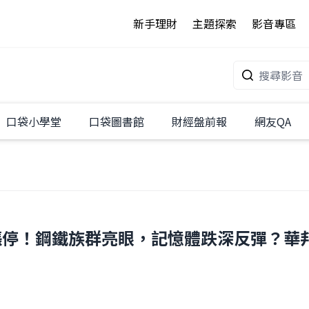
新手理財
主題探索
影音專區
口袋小學堂
口袋圖書館
財經盤前報
網友QA
度漲停！鋼鐵族群亮眼，記憶體跌深反彈？華邦電