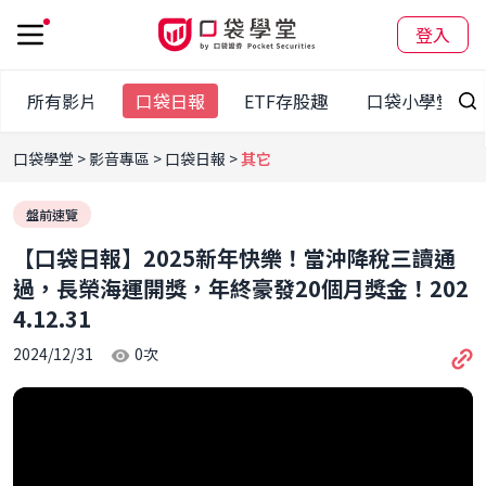
登入
所有影片
口袋日報
ETF存股趣
口袋小學堂
口袋學堂
影音專區
口袋日報
其它
盤前速覽
【口袋日報】2025新年快樂！當沖降稅三讀通
過，長榮海運開獎，年終豪發20個月獎金！202
4.12.31
2024/12/31
0
次