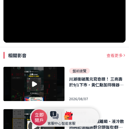
相關影音
查看更多
盤前速覽
川湖衝破萬元寫奇蹟！ 三商壽
於9/1下市，黃仁勳加持機器人
概念股暴飆！ ｜口袋日報｜202
6.08.07
2026/08/07
盤前速覽
Google人事震撼離職、液冷散
客服中心
智能客服
熱與記憶體族群分頭強攻!群聯