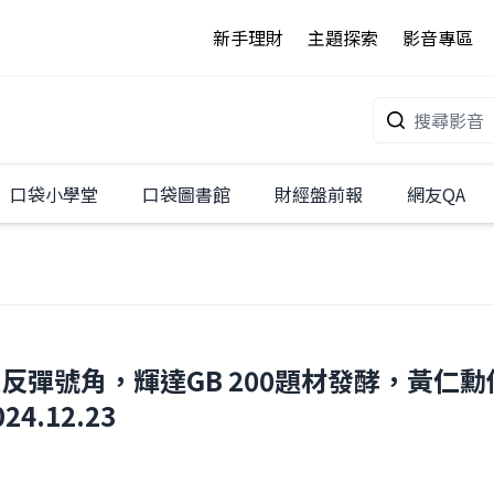
新手理財
主題探索
影音專區
口袋小學堂
口袋圖書館
財經盤前報
網友QA
反彈號角，輝達GB 200題材發酵，黃仁
.12.23