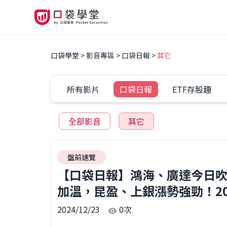
口袋學堂
影音專區
口袋日報
其它
所有影片
口袋日報
ETF存股趣
全部影音
其它
盤前速覽
【口袋日報】鴻海、廣達今日吹
加溫，昆盈、上銀漲勢強勁！2024
2024/12/23
0
次