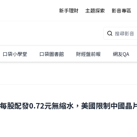
新手理財
主題探索
影音專區
口袋小學堂
口袋圖書館
財經盤前報
網友QA
，每股配發0.72元無縮水，美國限制中國