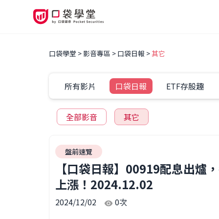
口袋學堂
影音專區
口袋日報
其它
所有影片
口袋日報
ETF存股趣
全部影音
其它
盤前速覽
【口袋日報】00919配息出爐
上漲！2024.12.02
2024/12/02
0
次