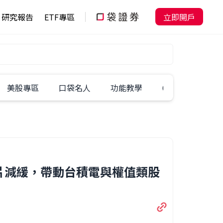
研究報告
ETF專區
立即開戶
美股專區
口袋名人
功能教學
60秒學一招
晶片減緩，帶動台積電與權值類股