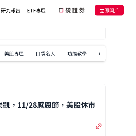
研究報告
ETF專區
立即開戶
美股專區
口袋名人
功能教學
60秒學一招
，11/28感恩節，美股休市