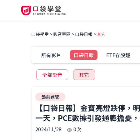
口袋學堂
影音專區
口袋日報
其它
所有影片
口袋日報
ETF存股趣
全部影音
其它
盤前速覽
【口袋日報】金寶亮燈跌停，明
一天，PCE數據引發通膨擔憂，美
2024/11/28
0
次