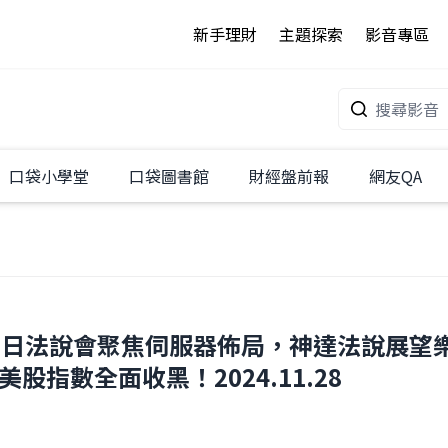
新手理財
主題探索
影音專區
口袋小學堂
口袋圖書館
財經盤前報
網友QA
日法說會聚焦伺服器佈局，神達法說展望樂觀
股指數全面收黑！2024.11.28