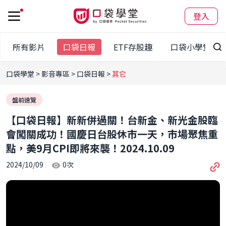
登入
所有影片
口袋日報
ETF存股趣
口袋小學堂
口袋學堂
影音專區
口袋日報
其它
盤前速覽
【口袋日報】新新併過關！台新金、新光金股臨
會闖關成功！國慶日台股休市一天，市場聚焦重
點，美9月CPI即將來襲！2024.10.09
2024/10/09
0
次