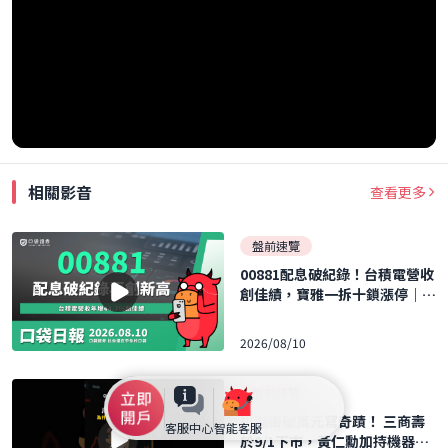
相關影音
查看更多
盤前速覽
00881配息破紀錄！台積電營收
創佳績，寶雅一拆十鎖漲停｜口
袋日報｜2026.08.10
2026/08/10
盤前速覽
川湖衝破萬元寫奇蹟！ 三商壽
客服中心
智能客服
於9/1下市，黃仁勳加持機器人