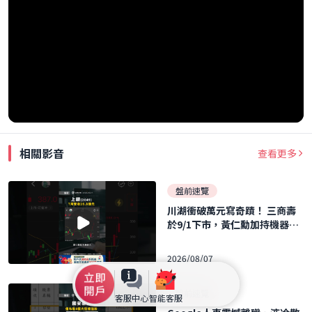
相關影音
查看更多
盤前速覽
川湖衝破萬元寫奇蹟！ 三商壽
於9/1下市，黃仁勳加持機器人
概念股暴飆！ ｜口袋日報｜202
6.08.07
2026/08/07
盤前速覽
客服中心
智能客服