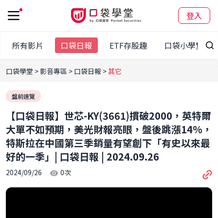
登入
所有影片
口袋日報
ETF存股趣
口袋小學堂
口袋學堂
影音專區
口袋日報
其它
盤前速覽
【口袋日報】世芯-KY(3661)摜破2000，英特爾
大單不如預期，美光財報亮眼，盤後跳漲14%，
特斯拉在中國第三季銷量有望創下「有史以來最
好的一季」| 口袋日報 | 2024.09.26
2024/09/26
0
次