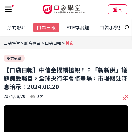
登入
所有影片
口袋日報
ETF存股趣
口袋小學堂
口袋學堂
影音專區
口袋日報
其它
盤前速覽
【口袋日報】中信金攔轎搶親！？「新新併」議
題備受矚目，全球央行年會將登場，市場關注降
息暗示！2024.08.20
2024/08/20
0
次