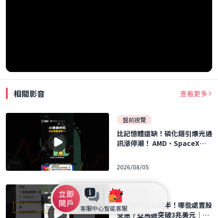
相關影音
查看更多
盤前速覽
比記憶體還缺！磷化銦引爆光通
訊漲停潮！ AMD、SpaceX財
報登場、金居觸漲停震盪 ｜口
袋日報｜2026.08.05
2026/08/05
盤前速覽
關禁閉時間大砍半！哪些處置股
客服中心
智能客服
受惠？亞馬遜突破3兆美元｜口