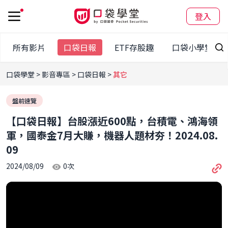
登入
所有影片
口袋日報
ETF存股趣
口袋小學堂
口袋學堂
影音專區
口袋日報
其它
盤前速覽
【口袋日報】台股漲近600點，台積電、鴻海領
軍，國泰金7月大賺，機器人題材夯！2024.08.
09
2024/08/09
0
次