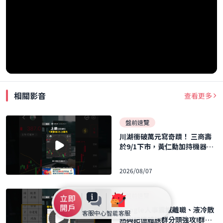
相關影音
查看更多
盤前速覽
川湖衝破萬元寫奇蹟！ 三商壽
於9/1下市，黃仁勳加持機器人
概念股暴飆！ ｜口袋日報｜202
6.08.07
2026/08/07
盤前速覽
Google人事震撼離職、液冷散
客服中心
智能客服
熱與記憶體族群分頭強攻!群聯