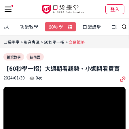
登入
袋名人
功能教學
60秒學一招
口袋講堂
口袋大
口袋學堂
影音專區
60秒學一招
交易策略
投資教學
技術面
【60秒學一招】大週期看趨勢、小週期看買賣
2024/01/30
0
次