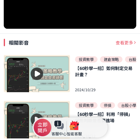
相關影音
查看更多
投資教學
建倉策略
台股小
【60秒學一招】如何制定交易
計畫？
2024/10/29
投資教學
停損
台股小學堂
【60秒學一招】利用「停損」
狀態判斷是否要進場
客服中心
智能客服
2024/10/22