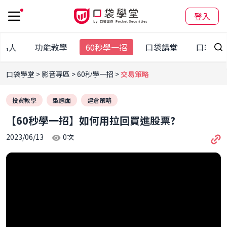
登入
袋名人
功能教學
60秒學一招
口袋講堂
口袋大
口袋學堂
影音專區
60秒學一招
交易策略
投資教學
型態面
建倉策略
【60秒學一招】如何用拉回買進股票?
2023/06/13
0
次