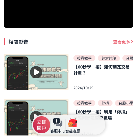
相關影音
查看更多
投資教學
建倉策略
台股小
【60秒學一招】如何制定交易
計畫？
2024/10/29
投資教學
停損
台股小學堂
【60秒學一招】利用「停損」
狀態判斷是否要進場
客服中心
智能客服
2024/10/22