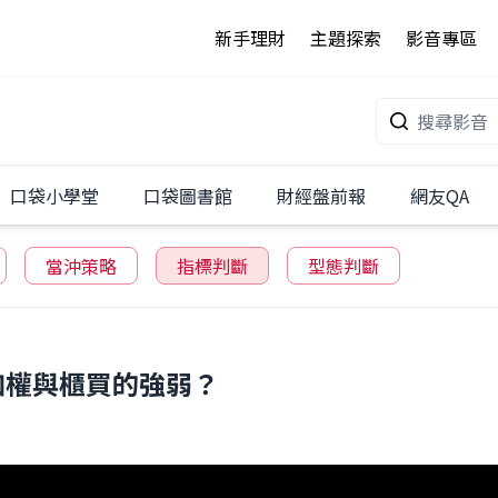
新手理財
主題探索
影音專區
口袋小學堂
口袋圖書館
財經盤前報
網友QA
當沖策略
指標判斷
型態判斷
加權與櫃買的強弱？