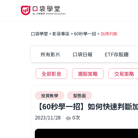
口袋學堂
影音專區
60秒學一招
指標判斷
所有影片
口袋日報
ETF存股趣
全部影音
選股策略
交易策略
投資教學
型態面
【60秒學一招】如何快速判斷
2023/11/28
0
次