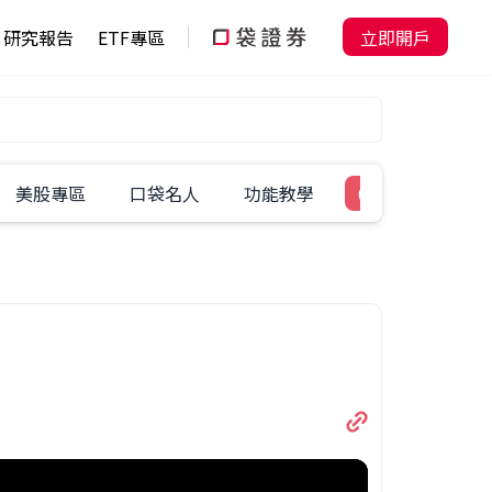
研究報告
ETF專區
立即開戶
美股專區
口袋名人
功能教學
60秒學一招