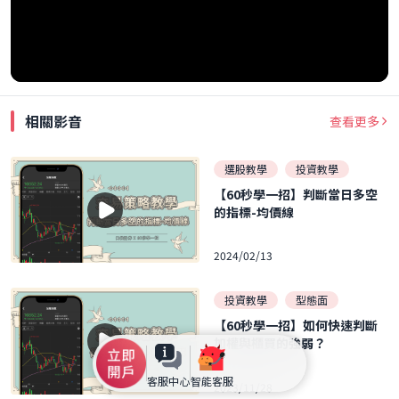
相關影音
查看更多
選股教學
投資教學
【60秒學一招】判斷當日多空
的指標-均價線
2024/02/13
投資教學
型態面
【60秒學一招】如何快速判斷
加權與櫃買的強弱？
客服中心
智能客服
2023/11/28