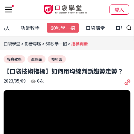
登入
袋名人
功能教學
60秒學一招
口袋講堂
口袋大
口袋學堂
影音專區
60秒學一招
指標判斷
投資教學
型態面
技術面
【口袋技術指標】如何用均線判斷趨勢走勢？
2023/05/09
0
次