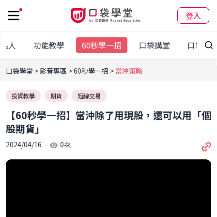
登入
袋名人
功能教學
60秒學一招
口袋講堂
口袋大
口袋學堂
影音專區
60秒學一招
當沖策略
投資教學
期貨
短線交易
【60秒學一招】當沖除了用現股，還可以用「個
股期貨」
2024/04/16
0
次