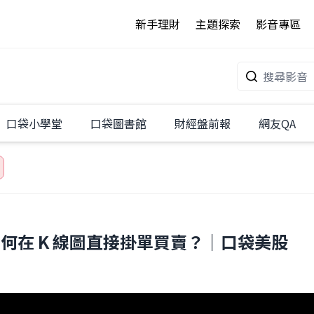
新手理財
主題探索
影音專區
口袋小學堂
口袋圖書館
財經盤前報
網友QA
何在 K 線圖直接掛單買賣？｜口袋美股