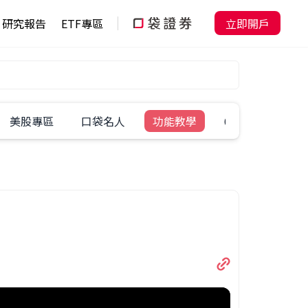
研究報告
ETF專區
立即開戶
美股專區
口袋名人
功能教學
60秒學一招