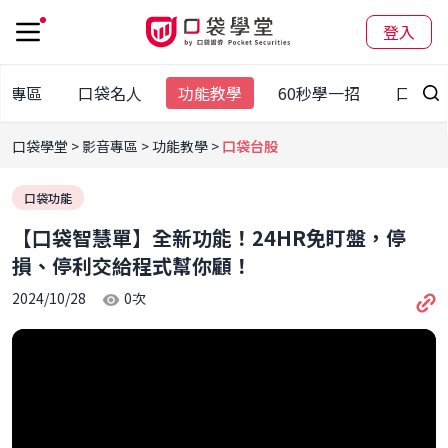
登入
股專區
口袋名人
功能教學
60秒學一招
口袋講
口袋學堂
影音專區
功能教學
口袋台股
口袋功能
【口袋智慧單】全新功能！24HR免盯盤，停
損、停利交給程式幫你顧！
2024/10/28
0
次