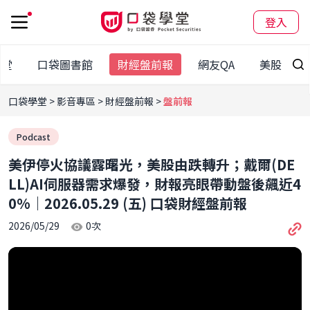
登入
學堂
口袋圖書館
財經盤前報
網友QA
美股專區
口袋學堂
影音專區
財經盤前報
盤前報
Podcast
美伊停火協議露曙光，美股由跌轉升；戴爾(DE
LL)AI伺服器需求爆發，財報亮眼帶動盤後飆近4
0%｜2026.05.29 (五) 口袋財經盤前報
2026/05/29
0
次