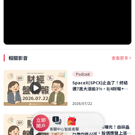
相關影音
查看更多
Podcast
SpaceX(SPCX)止血了！終結
連7黑大漲逾3%，8/4財報+解
禁雙震撼將至！｜2026.07.22
(三) 口袋財經盤前報
2026/07/22
Podcast
Google神秘晶片曝光！自研晶
客服中心
智能客服
片解AI算力荒，股價應聲上漲｜