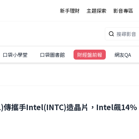
新手理財
主題探索
影音專區
口袋小學堂
口袋圖書館
財經盤前報
網友QA
APL)傳攜手Intel(INTC)造晶片，Intel飆14