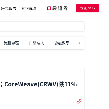
研究報告
ETF專區
立即開戶
美股專區
口袋名人
功能教學
60秒學一招
%；CoreWeave(CRWV)跌11%