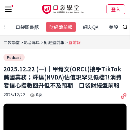
登入
學堂
口袋圖書館
財經盤前報
網友QA
美股專區
口袋學堂
影音專區
財經盤前報
盤前報
Podcast
2025.12.22 (一)｜甲骨文(ORCL)接手TikTok
美國業務；輝達(NVDA)估值現罕見低檔?!消費
者信心指數回升但不及預期｜口袋財經盤前報
2025/12/22
0
次