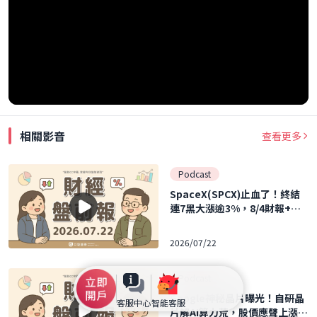
相關影音
查看更多
Podcast
SpaceX(SPCX)止血了！終結
連7黑大漲逾3%，8/4財報+解
禁雙震撼將至！｜2026.07.22
(三) 口袋財經盤前報
2026/07/22
Podcast
Google神秘晶片曝光！自研晶
客服中心
智能客服
片解AI算力荒，股價應聲上漲｜