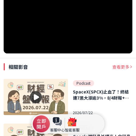
相關影音
查看更多
Podcast
SpaceX(SPCX)止血了！終結
連7黑大漲逾3%，8/4財報+解
禁雙震撼將至！｜2026.07.22
(三) 口袋財經盤前報
2026/07/22
Podcast
客服中心
智能客服