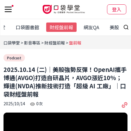
登入
學堂
口袋圖書館
財經盤前報
網友QA
美股專區
口袋學堂
影音專區
財經盤前報
盤前報
Podcast
2025.10.14 (二)｜美股強勢反彈！OpenAI攜手
博通(AVGO)打造自研晶片，AVGO漲近10%；
輝達(NVDA)推新技術打造「超級 AI 工廠」｜口
袋財經盤前報
2025/10/14
0
次