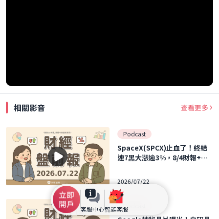
相關影音
查看更多
Podcast
SpaceX(SPCX)止血了！終結
連7黑大漲逾3%，8/4財報+解
禁雙震撼將至！｜2026.07.22
(三) 口袋財經盤前報
2026/07/22
Podcast
客服中心
智能客服