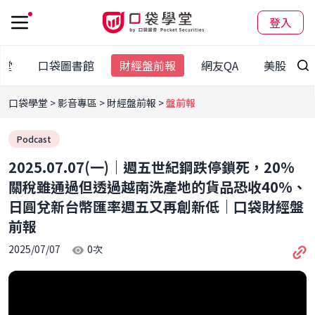
登入
學堂
口袋圖書館
財經盤前報
網友QA
美股專區
口袋學堂
影音專區
財經盤前報
盤前報
Podcast
2025.07.07(一)｜週五世紀鋼跌停鎖死，20%
關稅雖通過但透過越南洗產地的貨品恐收40%、
日圓兌新台幣匯率週五又再創新低｜口袋財經盤
前報
2025/07/07
0
次