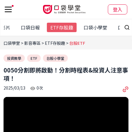
登入
有影片
口袋日報
ETF存股趣
口袋小學堂
口袋圖
口袋學堂
影音專區
ETF存股趣
台股ETF
投資教學
ETF
台股小學堂
0050分割即將啟動！分割時程表&投資人注意事
項！
2025/03/13
0
次