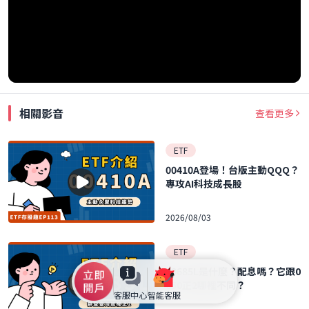
相關影音
查看更多
ETF
00410A登場！台版主動QQQ？
專攻AI科技成長股
2026/08/03
ETF
00685L是什麼？配息嗎？它跟0
050正2哪裡不同？
客服中心
智能客服