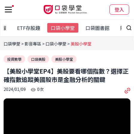
登入
日報
ETF存股趣
口袋小學堂
口袋圖書館
財經
口袋學堂
影音專區
口袋小學堂
美股小學堂
投資教學
口袋美股
美股小學堂
【美股小學堂EP4】美股要看哪個指數？選擇正
確指數追蹤美國股市是金融分析的關鍵
2024/01/09
0
次