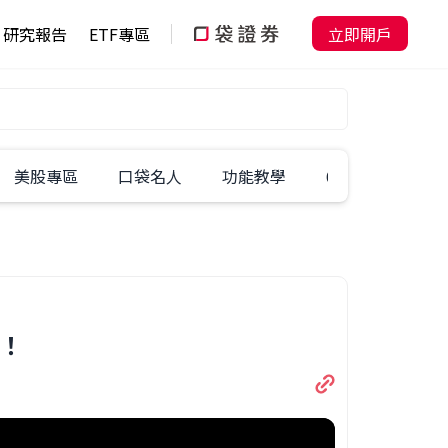
研究報告
ETF專區
立即開戶
美股專區
口袋名人
功能教學
60秒學一招
解！