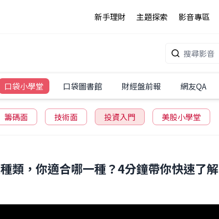
新手理財
主題探索
影音專區
口袋小學堂
口袋圖書館
財經盤前報
網友QA
籌碼面
技術面
投資入門
美股小學堂
7大種類，你適合哪一種？4分鐘帶你快速了