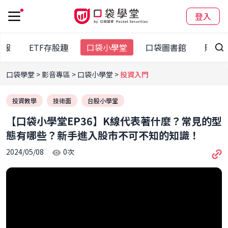
登入
日報
ETF存股趣
口袋小學堂
口袋圖書館
財經
口袋學堂
影音專區
口袋小學堂
投資入門
投資教學
技術面
台股小學堂
【口袋小學堂EP36】K線代表著什麼？常見的型
態有哪些？新手進入股市不可不知的知識！
2024/05/08
0
次