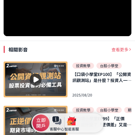
相關影音
查看更多
投資教學
台股小學堂
【口袋小學堂EP100】「公開資
訊觀測站」是什麼？投資人一定
要認識的網站！！
2025/08/20
投資教學
台股小學堂
期貨
【口袋小學堂EP99】「正價
差」是什麼？「逆價差」又是什
客服中心
智能客服
麼？