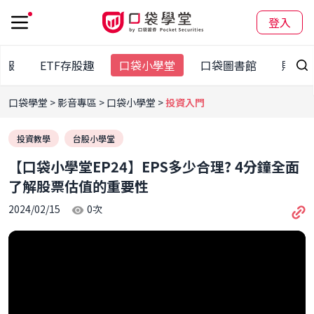
登入
日報
ETF存股趣
口袋小學堂
口袋圖書館
財經
口袋學堂
影音專區
口袋小學堂
投資入門
投資教學
台股小學堂
【口袋小學堂EP24】EPS多少合理? 4分鐘全面
了解股票估值的重要性
2024/02/15
0
次