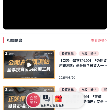
相關影音
查看更多
投資教學
台股小學堂
【口袋小學堂EP100】「公開資
訊觀測站」是什麼？投資人一定
要認識的網站！！
2025/08/20
投資教學
台股小學堂
期貨
【口袋小學堂EP99】「正價
差」是什麼？「逆價差」又是什
客服中心
智能客服
麼？