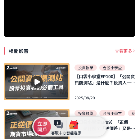
相關影音
查看更多
投資教學
台股小學堂
【口袋小學堂EP100】「公開資
訊觀測站」是什麼？投資人一定
要認識的網站！！
2025/08/20
投資教學
台股小學堂
期貨
【口袋小學堂EP99】「正價
差」是什麼？「逆價差」又是什
客服中心
智能客服
麼？