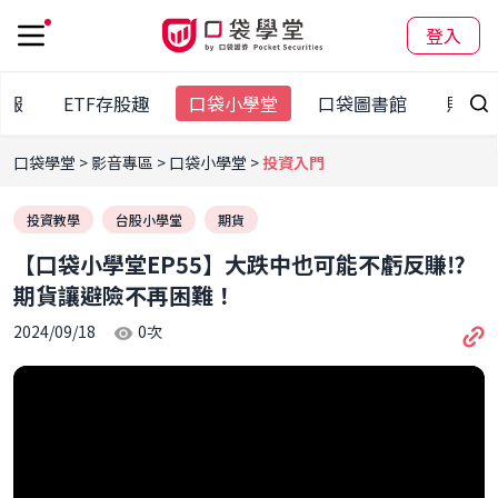
登入
日報
ETF存股趣
口袋小學堂
口袋圖書館
財經
口袋學堂
影音專區
口袋小學堂
投資入門
投資教學
台股小學堂
期貨
【口袋小學堂EP55】大跌中也可能不虧反賺⁉️
期貨讓避險不再困難！
2024/09/18
0
次