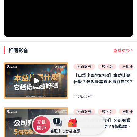
相關影音
查看更多
投資教學
基本面
台股小學
【口袋小學堂EP93】本益比是
什麼？聽說股票貴不貴就看它？
2025/07/02
投資教學
基本面
台股小學
【口袋小學堂EP74】公司有獲
利卻還是破產倒閉？5個指標帶
客服中心
智能客服
你了解一間公司的償債能力！