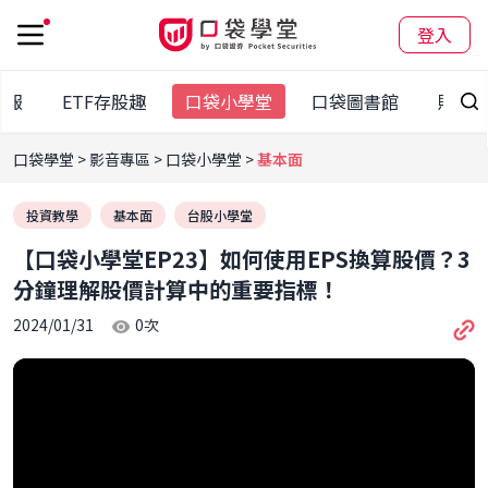
登入
日報
ETF存股趣
口袋小學堂
口袋圖書館
財經
口袋學堂
影音專區
口袋小學堂
基本面
投資教學
基本面
台股小學堂
【口袋小學堂EP23】如何使用EPS換算股價？3
分鐘理解股價計算中的重要指標！
2024/01/31
0
次