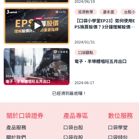
2024/06/19
投資教學
基本面
台股小學
【口袋小學堂EP23】如何使用E
PS換算股價？3分鐘理解股價計
算中的重要指標！
2024/01/31
口袋觀點
電子、半導體唱旺五月出口
2024-06-17
電子、半導體唱旺五月出口
2024-06-17
已經滑到最底囉！
關於口袋證券
產品專區
數位服務
產品服務
口袋台股
口袋學堂
客服中心
智能客服
關於我們
口袋存股
口袋錢包