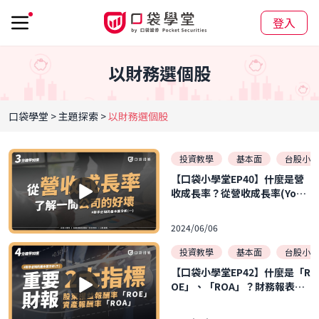
登入
以財務選個股
口袋學堂
主題探索
以財務選個股
投資教學
基本面
台股小學
【口袋小學堂EP40】什麼是營
收成長率？從營收成長率(YoY)
了解公司成長的好壞!!新手必知
的基本面分析(一)
2024/06/06
投資教學
基本面
台股小學
【口袋小學堂EP42】什麼是「R
OE」、「ROA」？財務報表中
的重要指標！！新手投資股票必
知的基本面指標(三)