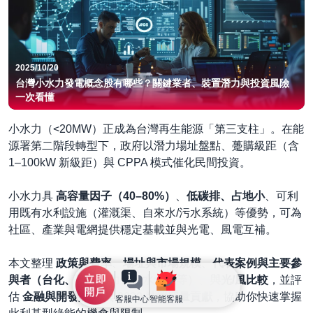
2025/10/20
台灣小水力發電概念股有哪些？關鍵業者、裝置潛力與投資風險
一次看懂
小水力（<20MW）正成為台灣再生能源「第三支柱」。在能
源署第二階段轉型下，政府以潛力場址盤點、躉購級距（含
1–100kW 新級距）與 CPPA 模式催化民間投資。
小水力具
高容量因子（40–80%）
、
低碳排、占地小
、可利
用既有水利設施（灌溉渠、自來水/污水系統）等優勢，可為
社區、產業與電網提供穩定基載並與光電、風電互補。
本文整理
政策與費率
、
場址與市場規模
、
代表案例與主要參
與者（台化、名間電力、恆水創電等）
、
與光/風比較
，並評
估
金融與開發痛點
與
2030 裝置容量貢獻
，協助你快速掌握
客服中心
智能客服