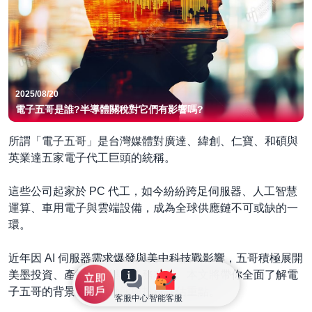
2025/08/20
電子五哥是誰?半導體關稅對它們有影響嗎?
所謂「電子五哥」是台灣媒體對廣達、緯創、仁寶、和碩與
英業達五家電子代工巨頭的統稱。
這些公司起家於 PC 代工，如今紛紛跨足伺服器、人工智慧
運算、車用電子與雲端設備，成為全球供應鏈不可或缺的一
環。
近年因 AI 伺服器需求爆發與美中科技戰影響，五哥積極展開
美墨投資、產能分散與新業務布局。本文將帶你全面了解電
子五哥的背景、最新動態與投資評估重點。
客服中心
智能客服