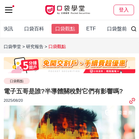
登入
袋快訊
口袋百科
口袋觀點
ETF
口袋盤前報
口袋學堂
研究報告
口袋觀點
口袋觀點
電子五哥是誰?半導體關稅對它們有影響嗎?
2025/08/20