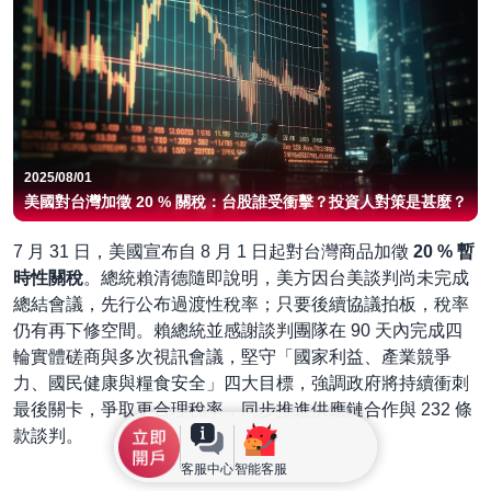
2025/08/01
美國對台灣加徵 20 % 關稅：台股誰受衝擊？投資人對策是甚麼？
7 月 31 日，美國宣布自 8 月 1 日起對台灣商品加徵
20 % 暫
時性關稅
。總統賴清德隨即說明，美方因台美談判尚未完成
總結會議，先行公布過渡性稅率；只要後續協議拍板，稅率
仍有再下修空間。賴總統並感謝談判團隊在 90 天內完成四
輪實體磋商與多次視訊會議，堅守「國家利益、產業競爭
力、國民健康與糧食安全」四大目標，強調政府將持續衝刺
最後關卡，爭取更合理稅率，同步推進供應鏈合作與 232 條
款談判。
客服中心
智能客服