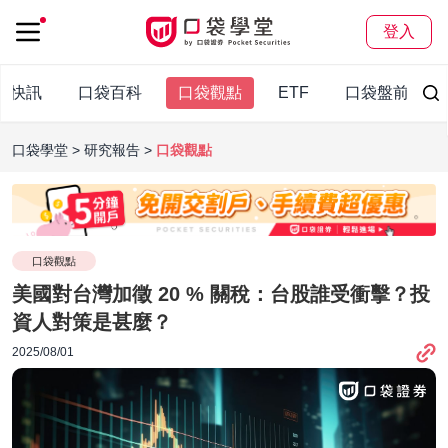
登入
袋快訊
口袋百科
口袋觀點
ETF
口袋盤前報
口袋學堂
研究報告
口袋觀點
口袋觀點
美國對台灣加徵 20 % 關稅：台股誰受衝擊？投
資人對策是甚麼？
2025/08/01