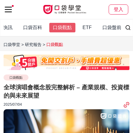
登入
袋快訊
口袋百科
口袋觀點
ETF
口袋盤前報
口袋學堂
研究報告
口袋觀點
口袋觀點
全球演唱會概念股完整解析 – 產業規模、投資標
的與未來展望
2025/07/04