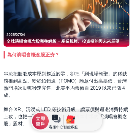
2025/07/04
全球演唱會概念股完整解析 – 產業規模、投資標的與未來展望
為何演唱會概念股正夯？
串流把聽歌成本壓到趨近於零，卻把「到現場朝聖」的稀缺
感推到高點。粉絲怕錯過（FOMO）願意付出高票價，台灣
熱門場次動輒秒速完售、北美平均票價自 2019 以來已漲 4
成。
舞台 XR、沉浸式 LED 等技術升級，讓票價與週邊消費持續
上攻，也把一票難求的熱度轉換成資本市場的「演唱會概念
股」題材。
客服中心
智能客服