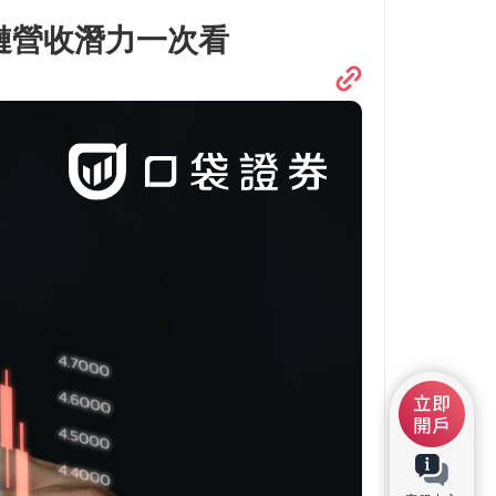
應鏈營收潛力一次看