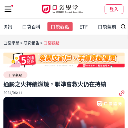
登入
袋快訊
口袋百科
口袋觀點
ETF
口袋盤前報
口袋學堂
研究報告
口袋觀點
口袋觀點
通膨之火持續燃燒，聯準會救火仍在持續
2024/06/11