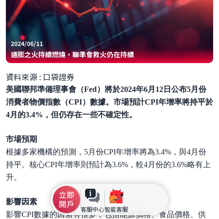
2024/06/11
通膨之火持續燃燒，聯準會救火仍在持續
資料來源 : 口袋證券
美國聯邦準備理事會（Fed）將於2024年6月12日公布5月份
消費者物價指數（CPI）數據。市場預計CPI年增率將持平於
4月的3.4%，但仍存在一些不確定性。
市場預期
根據多家機構的預測，5月份CPI年增率將為3.4%，與4月份
持平。核心CPI年增率則預計為3.6%，較4月份的3.6%略有上
升。
影響因素
客服中心
智能客服
影響CPI數據的因素有很多，包括能源價格、食品價格、供