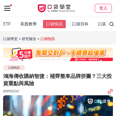
登入
股ETF
美股教學
口袋快訊
口袋百科
口袋觀點
口袋學堂
研究報告
口袋快訊
口袋快訊
鴻海傳收購納智捷：補齊整車品牌拼圖？三大投
資重點與風險
2025/11/12