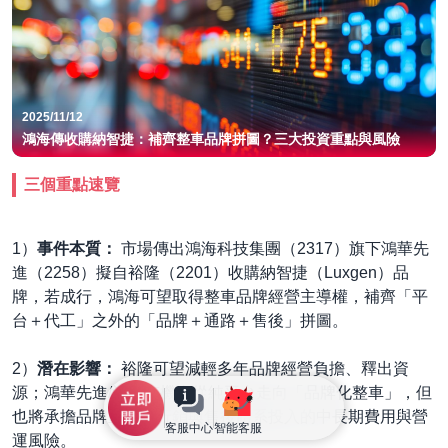
2025/11/12
鴻海傳收購納智捷：補齊整車品牌拼圖？三大投資重點與風險
三個重點速覽
1）
事件本質：
市場傳出鴻海科技集團（2317）旗下鴻華先
進（2258）擬自裕隆（2201）收購納智捷（Luxgen）品
牌，若成行，鴻海可望取得整車品牌經營主導權，補齊「平
台＋代工」之外的「品牌＋通路＋售後」拼圖。
2）
潛在影響：
裕隆可望減輕多年品牌經營負擔、釋出資
源；鴻華先進/鴻海有機會從純平台走向「品牌化整車」，但
也將承擔品牌重整、行銷與售後體系投入的中長期費用與營
客服中心
智能客服
運風險。