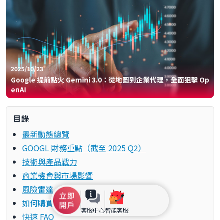
2025/10/23
Google 提前點火 Gemini 3.0：從地圖到企業代理，全面狙擊 Op
enAI
目錄
最新動態總覽
GOOGL 財務重點（截至 2025 Q2）
技術與產品戰力
商業機會與市場影響
風險雷達
如何購買 GOOGL？
客服中心
智能客服
快速 FAQ