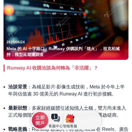
2025/06/24
Meta 的 AI 十字路口：Runway 併購談判「熄火」．祖克柏減
持．模型延期遭調查
Runway AI 收購洽談為何轉為「非活躍」？
洽談背景
：為補足影片‧影像生成技術，Meta 於今年上半
年與估值逾 30 億美元的 Runway AI 進行初步接觸。
最新狀態
：多家財經媒體引述知情人士稱，雙方尚未進入
正式報價階段，即暫停進程；目前無時間表重啟磋商。
客服中心
智能客服
戰略意義
：Runway 若加入，將強化 Meta 在 Reels、廣告