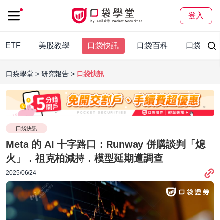
登入
股ETF
美股教學
口袋快訊
口袋百科
口袋觀點
口袋學堂
研究報告
口袋快訊
口袋快訊
Meta 的 AI 十字路口：Runway 併購談判「熄
火」．祖克柏減持．模型延期遭調查
2025/06/24