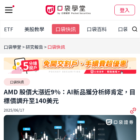
登入
股ETF
美股教學
口袋快訊
口袋百科
口袋觀點
口袋學堂
研究報告
口袋快訊
口袋快訊
AMD 股價大漲近9%：AI新品獲分析師肯定，目
標價調升至140美元
2025/06/17