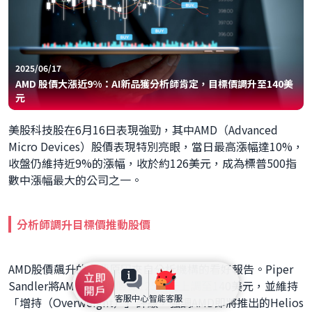
2025/06/17
AMD 股價大漲近9%：AI新品獲分析師肯定，目標價調升至140美
元
美股科技股在6月16日表現強勁，其中AMD（Advanced
Micro Devices）股價表現特別亮眼，當日最高漲幅達10%，
收盤仍維持近9%的漲幅，收於約126美元，成為標普500指
數中漲幅最大的公司之一。
分析師調升目標價推動股價
AMD股價飆升的主要原因來自分析機構的看好報告。Piper
Sandler將AMD的目標價從125美元上調至140美元，並維持
客服中心
智能客服
「增持（Overweight）」評級，強調AMD即將推出的Helios