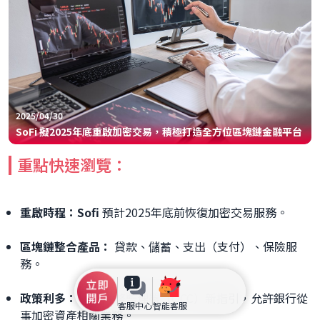
2025/04/30
SoFi 擬2025年底重啟加密交易，積極打造全方位區塊鏈金融平台
重點快速瀏覽：
重啟時程：Sofi
預計2025年底前恢復加密交易服務。
區塊鏈整合產品：
貸款、儲蓄、支出（支付）、保險服
務。
政策利多：
美國貨幣監理署（OCC）新指引，允許銀行從
客服中心
智能客服
事加密資產相關業務。