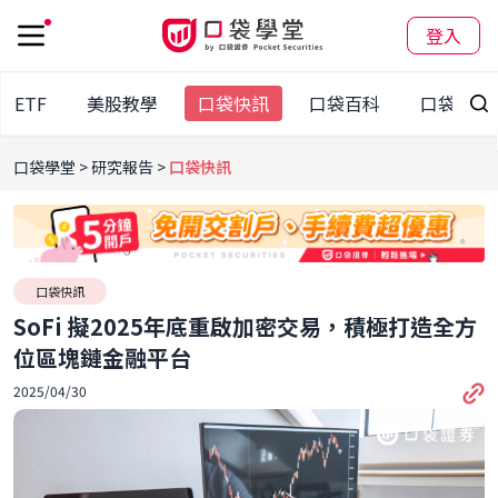
登入
股ETF
美股教學
口袋快訊
口袋百科
口袋觀點
口袋學堂
研究報告
口袋快訊
口袋快訊
SoFi 擬2025年底重啟加密交易，積極打造全方
位區塊鏈金融平台
2025/04/30