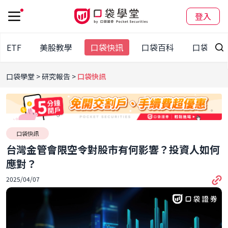
登入
股ETF
美股教學
口袋快訊
口袋百科
口袋觀點
口袋學堂
研究報告
口袋快訊
口袋快訊
台灣金管會限空令對股市有何影響？投資人如何
應對？
2025/04/07