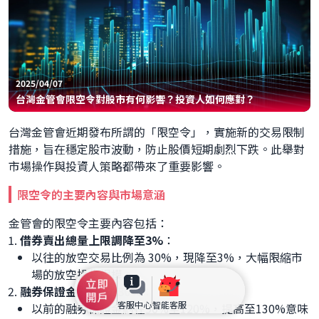
2025/04/07
台灣金管會限空令對股市有何影響？投資人如何應對？
台灣金管會近期發布所謂的「限空令」，實施新的交易限制
措施，旨在穩定股市波動，防止股價短期劇烈下跌。此舉對
市場操作與投資人策略都帶來了重要影響。
限空令的主要內容與市場意涵
金管會的限空令主要內容包括：
借券賣出總量上限調降至3%
：
以往的放空交易比例為 30%，現降至3%，大幅限縮市
場的放空操作規模。
融券保證金提高至130%
：
客服中心
智能客服
以前的融券保證金約在90%至120%，提高至130%意味