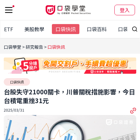
登入
股ETF
美股教學
口袋快訊
口袋百科
口袋觀點
口袋學堂
研究報告
口袋快訊
口袋快訊
台股失守21000關卡，川普關稅措施影響，今日
台積電重挫31元
2025/03/31