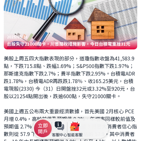
2025/03/31
台股失守21000關卡，川普關稅措施影響，今日台積電重挫31元
美股上周五四大指數表現的部分，道瓊指數收盤為41,583.9
點，下跌715.8點、跌幅1.69%；S&P500指數下跌1.97%；
那斯達克指數下跌2.7%；費半指數下跌2.95%。台積電ADR
跌1.78%，台積電ADR再跌跌1.78％、收165.25美元，台積
電現股(2330) 今（31）日開盤挫32元或3.32%至920元，台
股以21254點開出後，跌逾600點，失守21000關卡。
美國上週五公布兩大重要經濟數據，首先美國 2月核心 PCE
月增 0.4%，高於前值及預期值 0.3%，年增率同樣較前值及
預期值 2.7% 高，來到 2.8%。而美國 3 月密大消費者信心指
數則從 57.9 下滑至 57，低於市場預估的 57.9，其中消費者
客服中心
智能客服